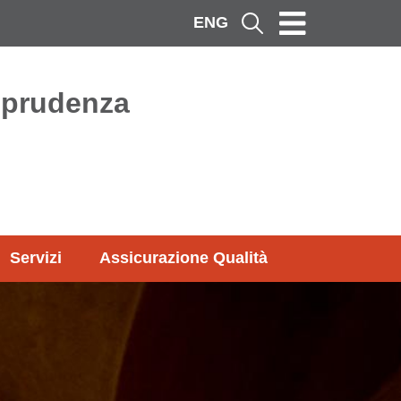
ENG
Cerca
isprudenza
Servizi
Assicurazione Qualità