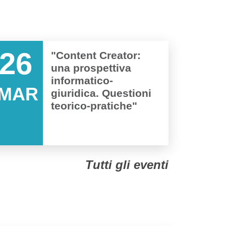
26
"Content Creator:
una prospettiva
informatico-
MAR
giuridica. Questioni
teorico-pratiche"
Tutti gli eventi