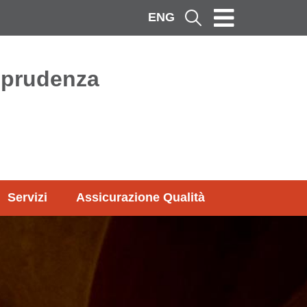
ENG
Cerca
isprudenza
Servizi
Assicurazione Qualità