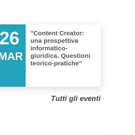
26
"Content Creator:
una prospettiva
informatico-
MAR
giuridica. Questioni
teorico-pratiche"
Tutti gli eventi