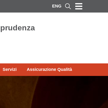
ENG
Cerca
isprudenza
Servizi
Assicurazione Qualità