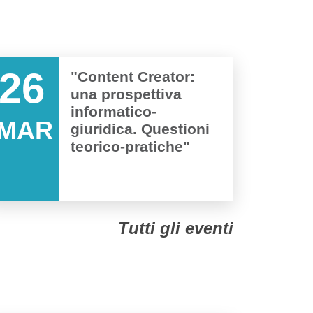
26
"Content Creator:
una prospettiva
informatico-
MAR
giuridica. Questioni
teorico-pratiche"
Tutti gli eventi