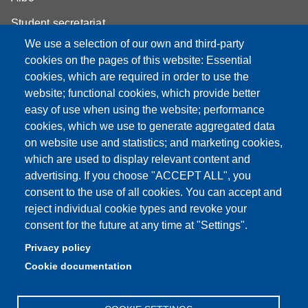
Student secretariat
We use a selection of our own and third-party
Biblioteca Universitaria Giuridica
cookies on the pages of this website: Essential
Quality Assurance
cookies, which are required in order to use the
website; functional cookies, which provide better
How to find us
easy of use when using the website; performance
cookies, which we use to generate aggregated data
on website use and statistics; and marketing cookies,
which are used to display relevant content and
Partita IVA: 00427620364
advertising. If you choose "ACCEPT ALL", you
Dipartimento di Giurisprudenza
consent to the use of all cookies. You can accept and
Sede: Via San Geminiano 3 - 41121 Modena
reject individual cookie types and revoke your
Email: helpdesk.giurisprudenza@unimore.it
consent for the future at any time at "Settings".
PEC: dipgiur@pec.unimore.it
Privacy policy
Telefono: 059 205 8170 (Portineria) | 059 205 8181
Cookie documentation
(Amministrazione) | 059 205 8213 (Didattica)