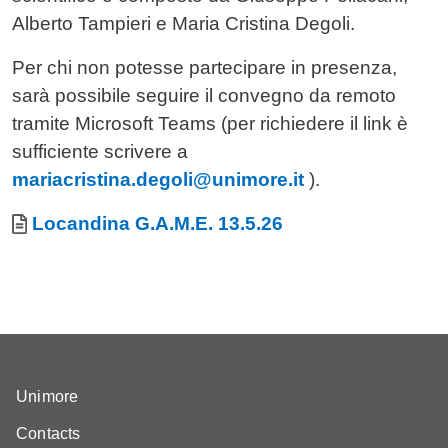
Alberto Tampieri e Maria Cristina Degoli.
Per chi non potesse partecipare in presenza,
sarà possibile seguire il convegno da remoto
tramite Microsoft Teams (per richiedere il link è
sufficiente scrivere a
mariacristina.degoli@unimore.it
).
Allegati
Document
Locandina G.A.M.E. 13.5.26
Unimore
Contacts