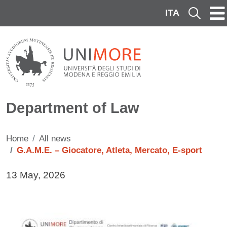
Skip to main content
ITA
Cerca
Department of Law
Home
All news
G.A.M.E. – Giocatore, Atleta, Mercato, E-sport
Data di pubblicazione della notizia
13 May, 2026
Immagine notizia
Image
Testo notizia