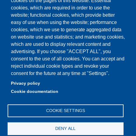
cookies on the pages of this website: Essential
Quality Assurance
cookies, which are required in order to use the
website; functional cookies, which provide better
How to find us
easy of use when using the website; performance
cookies, which we use to generate aggregated data
on website use and statistics; and marketing cookies,
which are used to display relevant content and
Partita IVA: 00427620364
advertising. If you choose "ACCEPT ALL", you
Dipartimento di Giurisprudenza
consent to the use of all cookies. You can accept and
Sede: Via San Geminiano 3 - 41121 Modena
reject individual cookie types and revoke your
Email: helpdesk.giurisprudenza@unimore.it
consent for the future at any time at "Settings".
PEC: dipgiur@pec.unimore.it
Privacy policy
Telefono: 059 205 8170 (Portineria) | 059 205 8181
Cookie documentation
(Amministrazione) | 059 205 8213 (Didattica)
COOKIE SETTINGS
DENY ALL