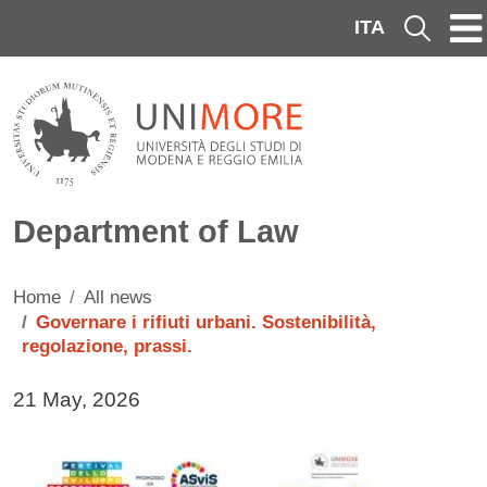
Skip to main content
ITA
Cerca
Department of Law
Home
All news
Governare i rifiuti urbani. Sostenibilità,
regolazione, prassi.
Data di pubblicazione della notizia
21 May, 2026
Immagine notizia
Image
Testo notizia