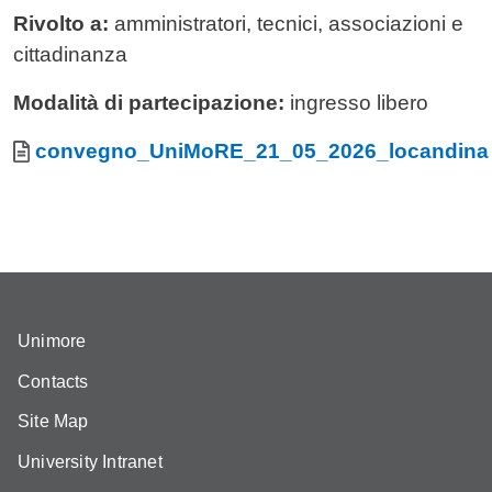
Rivolto a:
amministratori, tecnici, associazioni e
cittadinanza
Modalità di partecipazione:
ingresso libero
Allegati
Document
convegno_UniMoRE_21_05_2026_locandina
Unimore
Contacts
Site Map
University Intranet