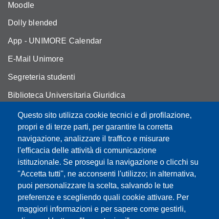
Moodle
Dolly blended
App - UNIMORE Calendar
E-Mail Unimore
Segreteria studenti
Biblioteca Universitaria Giuridica
Assicurazione qualità
Questo sito utilizza cookie tecnici e di profilazione,
propri e di terze parti, per garantire la corretta
Contatti
navigazione, analizzare il traffico e misurare
l'efficacia delle attività di comunicazione
istituzionale. Se prosegui la navigazione o clicchi su
"Accetta tutti", ne acconsenti l'utilizzo; in alternativa,
Partita IVA: 00427620364
puoi personalizzare la scelta, salvando le tue
Dipartimento di Giurisprudenza
preferenze e scegliendo quali cookie attivare. Per
Sede: Via San Geminiano 3 - 41121 Modena
maggiori informazioni e per sapere come gestirli,
Email: helpdesk.giurisprudenza@unimore.it