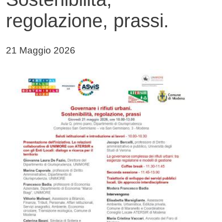
regolazione, prassi.
Data di pubblicazione della notizia
21 Maggio 2026
Immagine notizia
Immagine
Testo notizia