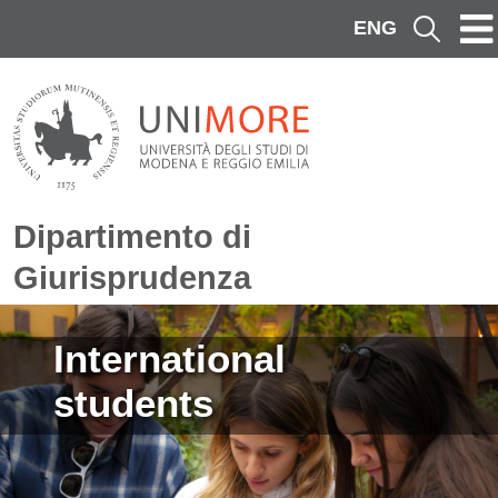
Salta al contenuto principale
ENG
Cerca
Dipartimento di
Giurisprudenza
Immagine
International
students