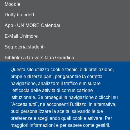
Moodle
Dolly blended
App - UNIMORE Calendar
E-Mail Unimore
Segreteria studenti
Biblioteca Universitaria Giuridica
Assicurazione qualità
Questo sito utilizza cookie tecnici e di profilazione,
propri e di terze parti, per garantire la corretta
Contatti
navigazione, analizzare il traffico e misurare
l'efficacia delle attività di comunicazione
istituzionale. Se prosegui la navigazione o clicchi su
"Accetta tutti", ne acconsenti l'utilizzo; in alternativa,
Partita IVA: 00427620364
puoi personalizzare la scelta, salvando le tue
Dipartimento di Giurisprudenza
preferenze e scegliendo quali cookie attivare. Per
Sede: Via San Geminiano 3 - 41121 Modena
maggiori informazioni e per sapere come gestirli,