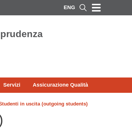
ENG
Cerca
isprudenza
Servizi
Assicurazione Qualità
Studenti in uscita (outgoing students)
)