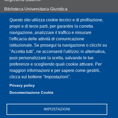
Biblioteca Universitaria Giuridica
Assicurazione qualità
Questo sito utilizza cookie tecnici e di profilazione,
propri e di terze parti, per garantire la corretta
Contatti
navigazione, analizzare il traffico e misurare
l'efficacia delle attività di comunicazione
istituzionale. Se prosegui la navigazione o clicchi su
"Accetta tutti", ne acconsenti l'utilizzo; in alternativa,
Partita IVA: 00427620364
puoi personalizzare la scelta, salvando le tue
Dipartimento di Giurisprudenza
preferenze e scegliendo quali cookie attivare. Per
Sede: Via San Geminiano 3 - 41121 Modena
maggiori informazioni e per sapere come gestirli,
Email: helpdesk.giurisprudenza@unimore.it
clicca sul bottone "Impostazioni".
PEC: dipgiur@pec.unimore.it
Privacy policy
Telefono: 059 205 8170 (Portineria) | 059 205 8181
Documentazione Cookie
(Amministrazione) | 059 205 8213 (Didattica)
IMPOSTAZIONI