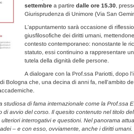
settembre
a partire
dalle ore 15.30
, press
Giurisprudenza di Unimore (Via San Gemi
L’appuntamento sarà occasione di riflession
giusfilosofiche dei diritti umani, mettendone 
contesto contemporaneo: nonostante le ricorr
statuto, essi continuino a rappresentare un
tutela della dignità delle persone.
A dialogare con la Prof.ssa Pariotti, dopo l
 di Bologna che, una decina di anni fa, nell’ambito del 
 accademiche.
 studiosa di fama internazionale come la Prof.ssa El
i avvio del corso. Il quesito contenuto nel titolo del
lteriori interrogativi e questioni. Nel panorama attuale
ei – e con esso, ovviamente, anche i diritti umani. P