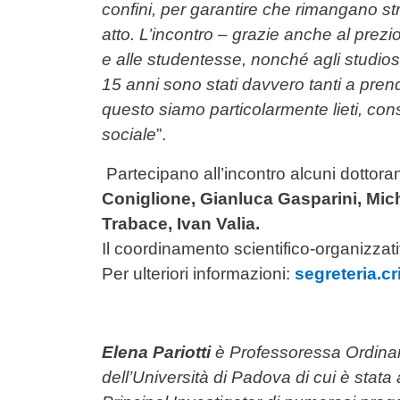
confini, per garantire che rimangano str
atto. L’incontro – grazie anche al prezi
e alle studentesse, nonché agli studiosi 
15 anni sono stati davvero tanti a pren
questo siamo particolarmente lieti, co
sociale
”.
Partecipano all’incontro alcuni dottora
Coniglione, Gianluca Gasparini, Mic
Trabace, Ivan Valia.
Il coordinamento scientifico-organizzat
Per ulteriori informazioni:
segreteria.c
Elena Pariotti
è Professoressa Ordinaria
dell’Università di Padova di cui è stata 