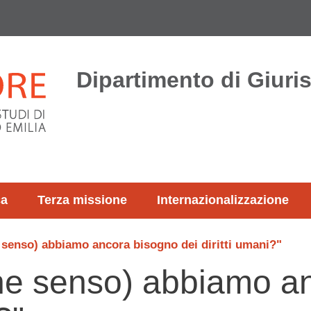
Dipartimento di Giur
ca
Terza missione
Internazionalizzazione
 senso) abbiamo ancora bisogno dei diritti umani?"
che senso) abbiamo a