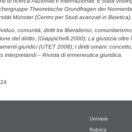
i di ricerca nazionali e internazionali. È stata visiting
Forschergruppe Theoretische Grundfragen der Normen
sität Münster (Centro per Studi avanzati in Bioetica)
viduo, comunità, diritti tra liberalismo, comunitarism
one del diritto, (Giappichelli 2000); La giustizia oltre
dinamenti giuridici (UTET 2008); I diritti umani: conce
s interpretandi – Rivista di ermeneutica giuridica.
024
Unimore
Rubrica