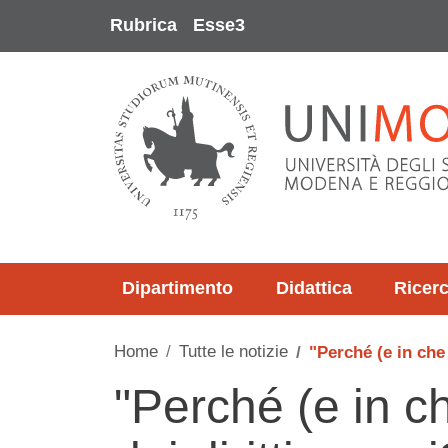
Salta al contenuto principale
Rubrica
Esse3
Dipartimento
Didattica
Ricer
Home
Tutte le notizie
"Perché (e in che
"Perché (e in 