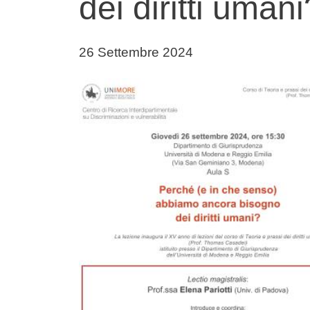
dei diritti umani
Data di pubblicazione della notizia
26 Settembre 2024
Immagine notizia
Immagine
Testo notizia