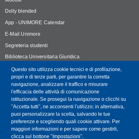
Dolly blended
App - UNIMORE Calendar
E-Mail Unimore
Segreteria studenti
Biblioteca Universitaria Giuridica
Assicurazione qualità
Questo sito utilizza cookie tecnici e di profilazione,
propri e di terze parti, per garantire la corretta
Contatti
navigazione, analizzare il traffico e misurare
l'efficacia delle attività di comunicazione
istituzionale. Se prosegui la navigazione o clicchi su
"Accetta tutti", ne acconsenti l'utilizzo; in alternativa,
Partita IVA: 00427620364
puoi personalizzare la scelta, salvando le tue
Dipartimento di Giurisprudenza
preferenze e scegliendo quali cookie attivare. Per
Sede: Via San Geminiano 3 - 41121 Modena
maggiori informazioni e per sapere come gestirli,
Email: helpdesk.giurisprudenza@unimore.it
clicca sul bottone "Impostazioni".