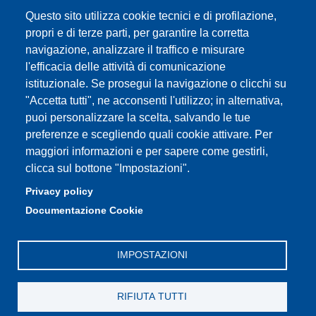
Assicurazione qualità
Questo sito utilizza cookie tecnici e di profilazione,
propri e di terze parti, per garantire la corretta
Contatti
navigazione, analizzare il traffico e misurare
l'efficacia delle attività di comunicazione
istituzionale. Se prosegui la navigazione o clicchi su
"Accetta tutti", ne acconsenti l'utilizzo; in alternativa,
Partita IVA: 00427620364
puoi personalizzare la scelta, salvando le tue
Dipartimento di Giurisprudenza
preferenze e scegliendo quali cookie attivare. Per
Sede: Via San Geminiano 3 - 41121 Modena
maggiori informazioni e per sapere come gestirli,
Email: helpdesk.giurisprudenza@unimore.it
clicca sul bottone "Impostazioni".
PEC: dipgiur@pec.unimore.it
Privacy policy
Telefono: 059 205 8170 (Portineria) | 059 205 8181
Documentazione Cookie
(Amministrazione) | 059 205 8213 (Didattica)
IMPOSTAZIONI
RIFIUTA TUTTI