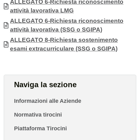
Allegati
Documento
ALLEGATO 6-Richiesta riconoscimento
attività lavorativa LMG
Documento
ALLEGATO 6-Richiesta riconoscimento
attività lavorativa (SSG o SGIPA)
Documento
ALLEGATO 8-Richiesta sostenimento
esami extracurriculare (SSG o SGIPA)
Naviga la sezione
Informazioni alle Aziende
Normativa tirocini
Piattaforma Tirocini