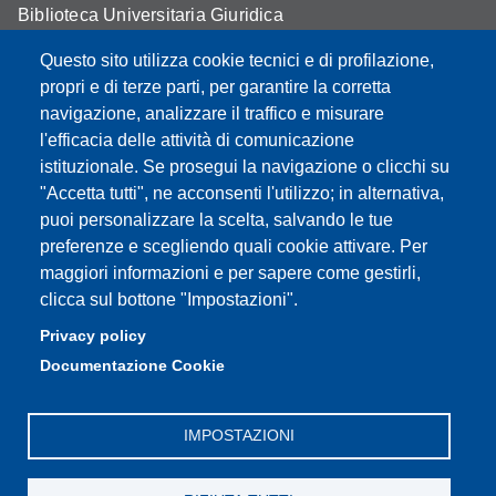
Biblioteca Universitaria Giuridica
Assicurazione qualità
Questo sito utilizza cookie tecnici e di profilazione,
propri e di terze parti, per garantire la corretta
Contatti
navigazione, analizzare il traffico e misurare
l'efficacia delle attività di comunicazione
istituzionale. Se prosegui la navigazione o clicchi su
"Accetta tutti", ne acconsenti l'utilizzo; in alternativa,
Partita IVA: 00427620364
puoi personalizzare la scelta, salvando le tue
Dipartimento di Giurisprudenza
preferenze e scegliendo quali cookie attivare. Per
Sede: Via San Geminiano 3 - 41121 Modena
maggiori informazioni e per sapere come gestirli,
Email: helpdesk.giurisprudenza@unimore.it
clicca sul bottone "Impostazioni".
PEC: dipgiur@pec.unimore.it
Privacy policy
Telefono: 059 205 8170 (Portineria) | 059 205 8181
Documentazione Cookie
(Amministrazione) | 059 205 8213 (Didattica)
IMPOSTAZIONI