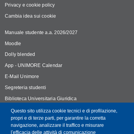
Privacy e cookie policy
Cambia idea sui cookie
Manuale studente a.a. 2026/2027
Moodle
Dolly blended
App - UNIMORE Calendar
E-Mail Unimore
Segreteria studenti
Biblioteca Universitaria Giuridica
Assicurazione qualità
Questo sito utilizza cookie tecnici e di profilazione,
propri e di terze parti, per garantire la corretta
Contatti
navigazione, analizzare il traffico e misurare
l'efficacia delle attività di comunicazione