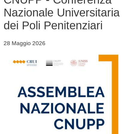
Nazionale Universitaria
dei Poli Penitenziari
Data di pubblicazione della notizia
28 Maggio 2026
Immagine notizia
Immagine
Testo notizia